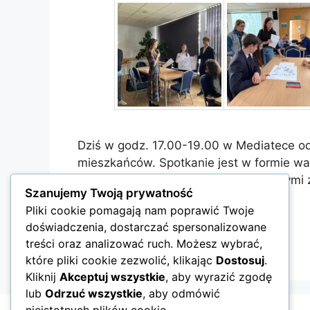
Dziś w godz. 17.00-19.00 w Mediatece odb
mieszkańców. Spotkanie jest w formie wa
nad różnymi zagadnieniami dotyczącymi 
Szanujemy Twoją prywatność
Pliki cookie pomagają nam poprawić Twoje
Kategorie
Aktualności
doświadczenia, dostarczać spersonalizowane
Plac Centralny w Grodzisku Mazowieckim
treści oraz analizować ruch. Możesz wybrać,
Konsultacje
które pliki cookie zezwolić, klikając
Dostosuj
.
Kliknij
Akceptuj wszystkie
, aby wyrazić zgodę
lub
Odrzuć wszystkie
, aby odmówić