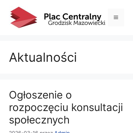
Przejdź
do
Menu
treści
Aktualności
Ogłoszenie o
rozpoczęciu konsultacji
społecznych
2026-03-16
przez
Admin