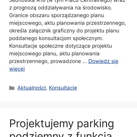
Jednostka A18 (w tym Placu Centralnego) wraz
z prognozą oddziaływania na środowisko.
Granice obszaru sporządzanego planu
miejscowego, aktu planowania przestrzennego,
określa załącznik graficzny do projektu planu
poddanego konsultacjom społecznym.
Konsultacje społeczne dotyczące projektu
miejscowego planu, aktu planowania
przestrzennego, prowadzone …
Dowiedz się
więcej
Kategorie
Aktualności
,
Konsultacje
Projektujemy parking
podziemny z funkcją